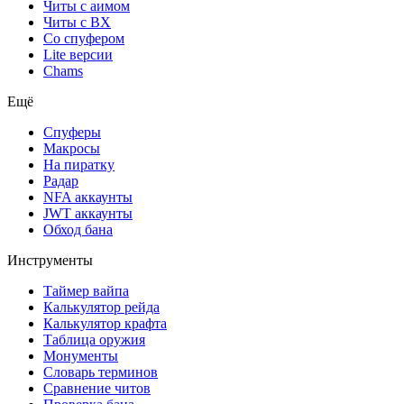
Читы с аимом
Читы с ВХ
Со спуфером
Lite версии
Chams
Ещё
Спуферы
Макросы
На пиратку
Радар
NFA аккаунты
JWT аккаунты
Обход бана
Инструменты
Таймер вайпа
Калькулятор рейда
Калькулятор крафта
Таблица оружия
Монументы
Словарь терминов
Сравнение читов